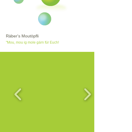
Räber's Moutöpfli
"Mou, mou ig mole gärn für Euch!